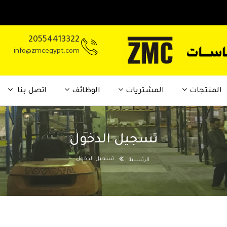
20554413322
info@zmcegypt.com
المنتجات
المشتريات
الوظائف
اتصل بنا
تسجيل الدخول
تسجيل الدخول
الرئيسية