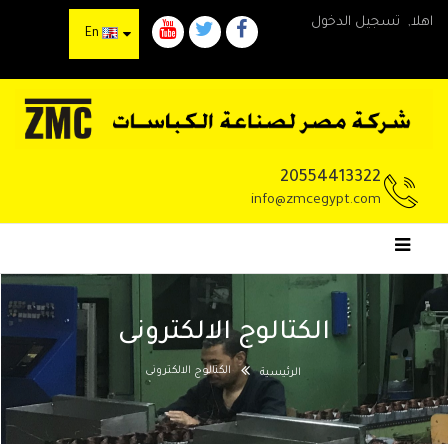
اهلا,
تسجيل الدخول
En
20554413322
info@zmcegypt.com
الكتالوج الالكترونى
الكتالوج الالكترونى
الرئيسية