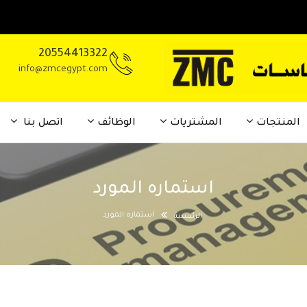
20554413322
info@zmcegypt.com
المنتجات
المشتريات
الوظائف
اتصل بنا
استماره المورد
استماره المورد
الرئيسية